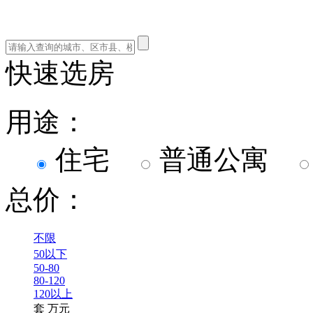
快速选房
用途：
住宅
普通公寓
总价：
不限
50以下
50-80
80-120
120以上
套
万元